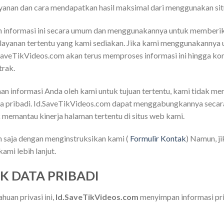
ayanan dan cara mendapatkan hasil maksimal dari menggunakan si
informasi ini secara umum dan menggunakannya untuk memberikan
yanan tertentu yang kami sediakan. Jika kami menggunakannya unt
d.SaveTikVideos.com akan terus memproses informasi ini hingga kont
trak.
aan informasi Anda oleh kami untuk tujuan tertentu, kami tidak 
ara pribadi. Id.SaveTikVideos.com dapat menggabungkannya sec
 memantau kinerja halaman tertentu di situs web kami.
 saja dengan menginstruksikan kami (
Formulir Kontak
) Namun, j
mi lebih lanjut.
K DATA PRIBADI
huan privasi ini,
Id.SaveTikVideos.com
menyimpan informasi pri