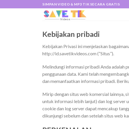
Skip
SIMPAN VIDEO & MP3 TIK SECARA GRATIS
to
content
Kebijakan pribadi
Kebijakan Privasi ini menjelaskan bagaiman
http://id.savetikvideos.com (“Situs”).
Melindungi informasi pribadi Anda adalah pr
penggunaan data. Kami telah mengembangk
dan memanfaatkan informasi pribadi. Berikut
Mirip dengan situs web komersial lainnya, s
untuk informasi lebih lanjut) dan log serv
cookie dan log server dapat mencakup tangga
dikunjungi sebelum dan setelah situs web ka