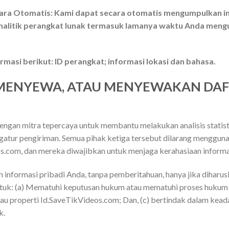
ara Otomatis: Kami dapat secara otomatis mengumpulkan i
analitik perangkat lunak termasuk lamanya waktu Anda meng
asi berikut: ID perangkat; informasi lokasi dan bahasa.
, MENYEWA, ATAU MENYEWAKAN DA
ngan mitra tepercaya untuk membantu melakukan analisis statisti
tur pengiriman. Semua pihak ketiga tersebut dilarang menggunak
os.com, dan mereka diwajibkan untuk menjaga kerahasiaan informa
nformasi pribadi Anda, tanpa pemberitahuan, hanya jika diharus
ntuk: (a) Mematuhi keputusan hukum atau mematuhi proses hukum 
tau properti Id.SaveTikVideos.com; Dan, (c) bertindak dalam kea
k.