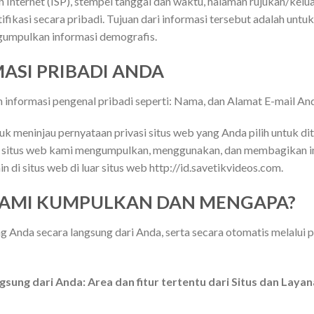
n Internet (ISP), stempel tanggal dan waktu, halaman rujukan/keluar
fikasi secara pribadi. Tujuan dari informasi tersebut adalah untuk
gumpulkan informasi demografis.
SI PRIBADI ANDA
nformasi pengenal pribadi seperti: Nama, dan Alamat E-mail And
meninjau pernyataan privasi situs web yang Anda pilih untuk dita
situs web kami mengumpulkan, menggunakan, dan membagikan in
n di situs web di luar situs web http://id.savetikvideos.com.
KAMI KUMPULKAN DAN MENGAPA?
Anda secara langsung dari Anda, serta secara otomatis melalui 
sung dari Anda: Area dan fitur tertentu dari Situs dan Lay