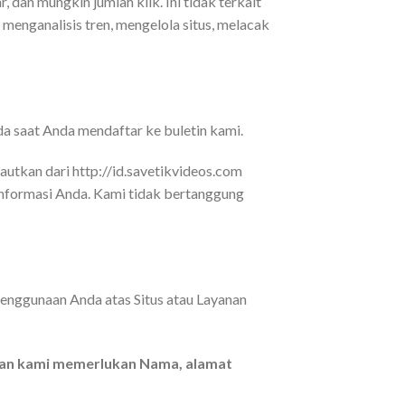
, dan mungkin jumlah klik. Ini tidak terkait
 menganalisis tren, mengelola situs, melacak
a saat Anda mendaftar ke buletin kami.
utkan dari http://id.savetikvideos.com
formasi Anda. Kami tidak bertanggung
penggunaan Anda atas Situs atau Layanan
anan kami memerlukan Nama, alamat